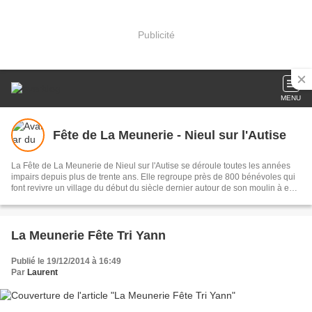
Publicité
MENU
Fête de La Meunerie - Nieul sur l'Autise
La Fête de La Meunerie de Nieul sur l'Autise se déroule toutes les années
impairs depuis plus de trente ans. Elle regroupe près de 800 bénévoles qui
font revivre un village du début du siècle dernier autour de son moulin à eau
le temps du week-end de la Pentecôte. La Fête de La Meunerie est une
manifestation pour petits et grands où vieux métiers traditionnels côtoient
spectacles de rue.
La Meunerie Fête Tri Yann
Publié le 19/12/2014 à 16:49
Par
Laurent